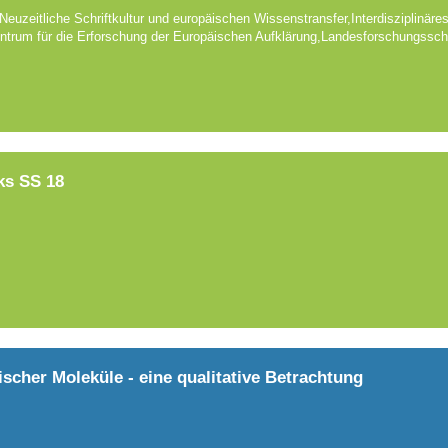
euzeitliche Schriftkultur und europäischen Wissenstransfer,Interdisziplinäre
entrum für die Erforschung der Europäischen Aufklärung,Landesforschungsschw
ks SS 18
scher Moleküle - eine qualitative Betrachtung