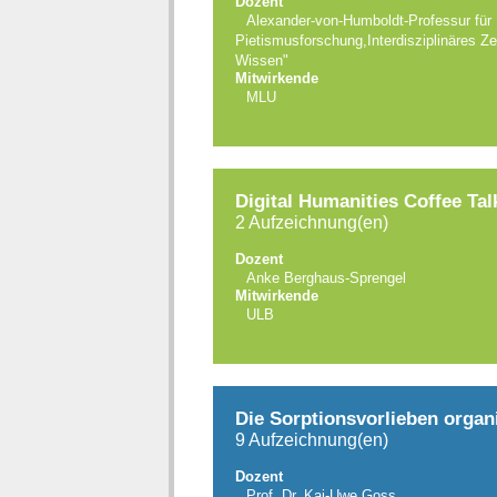
Dozent
Alexander-von-Humboldt-Professur für N
Pietismusforschung,Interdisziplinäres Z
Wissen"
Mitwirkende
MLU
Digital Humanities Coffee Tal
2 Aufzeichnung(en)
Dozent
Anke Berghaus-Sprengel
Mitwirkende
ULB
Die Sorptionsvorlieben organi
9 Aufzeichnung(en)
Dozent
Prof. Dr. Kai-Uwe Goss