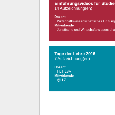
Einführungsvideos für Studie
14 Aufzeichnung(en)
Dozent
Wirtschaftswissenschaftliches Prüfun
Mitwirkende
Juristische und Wirtschaftswissenschaf
Tage der Lehre 2016
7 Aufzeichnung(en)
Dozent
HET LSA
Mitwirkende
@LLZ