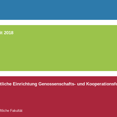
it 2018
ftliche Einrichtung Genossenschafts- und Kooperations
tliche Fakultät