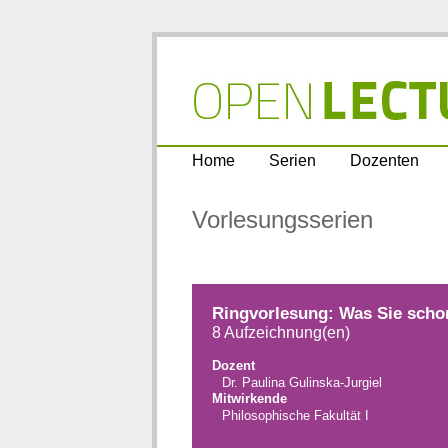
Home
Serien
Dozenten
Vorlesungsserien
Ringvorlesung: Was Sie schon
8 Aufzeichnung(en)
Dozent
Dr. Paulina Gulinska-Jurgiel
Mitwirkende
Philosophische Fakultät I