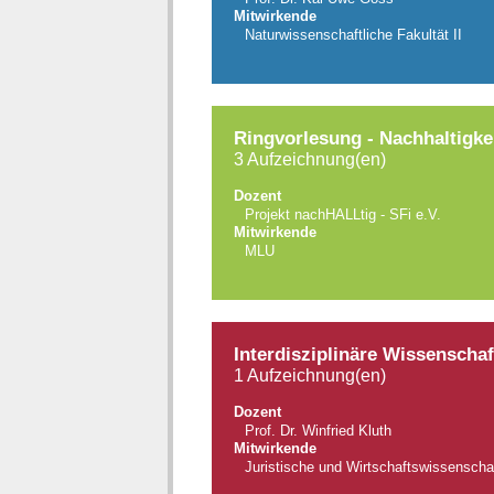
Mitwirkende
Naturwissenschaftliche Fakultät II
Ringvorlesung - Nachhaltigke
3 Aufzeichnung(en)
Dozent
Projekt nachHALLtig - SFi e.V.
Mitwirkende
MLU
Interdisziplinäre Wissenscha
1 Aufzeichnung(en)
Dozent
Prof. Dr. Winfried Kluth
Mitwirkende
Juristische und Wirtschaftswissenschaf