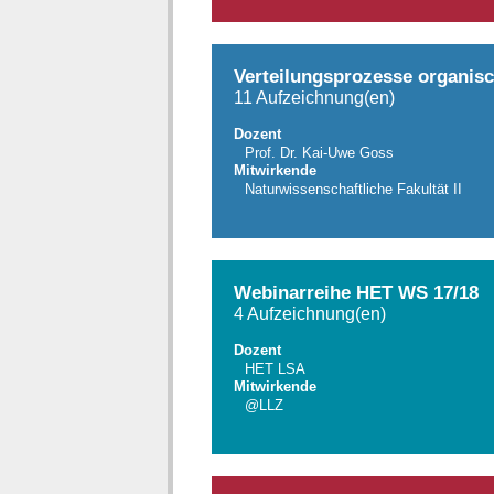
Verteilungsprozesse organis
11 Aufzeichnung(en)
Dozent
Prof. Dr. Kai-Uwe Goss
Mitwirkende
Naturwissenschaftliche Fakultät II
Webinarreihe HET WS 17/18
4 Aufzeichnung(en)
Dozent
HET LSA
Mitwirkende
@LLZ