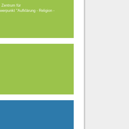
s Zentrum für
erpunkt "Aufklärung - Religion -