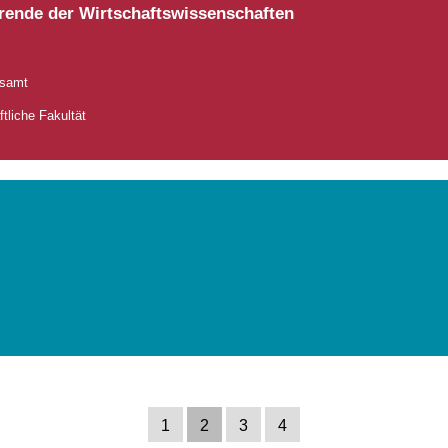
rende der Wirtschaftswissenschaften
gsamt
tliche Fakultät
1
2
3
4